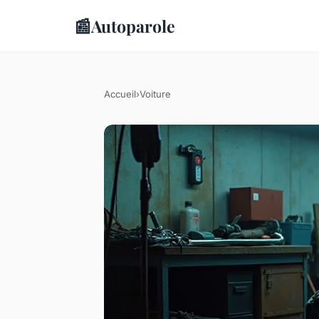
📰
Autoparole
Accueil
›
Voiture