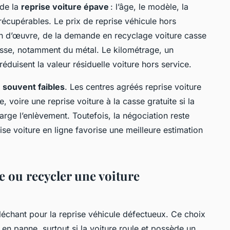
 de la
reprise voiture épave
: l’âge, le modèle, la
récupérables. Le prix de reprise véhicule hors
n d’œuvre, de la demande en recyclage voiture casse
casse, notamment du métal. Le kilométrage, un
éduisent la valeur résiduelle voiture hors service.
t
souvent faibles
. Les centres agréés reprise voiture
 voire une reprise voiture à la casse gratuite si la
rge l’enlèvement. Toutefois, la négociation reste
ise voiture en ligne favorise une meilleure estimation
e ou recycler une voiture
léchant pour la reprise véhicule défectueux. Ce choix
 en panne, surtout si la voiture roule et possède un