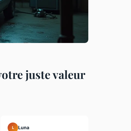
otre juste valeur
Luna
L