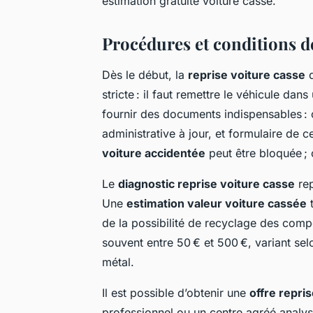
estimation gratuite voiture casse.
Procédures et conditions de
Dès le début, la
reprise voiture casse
d
stricte : il faut remettre le véhicule dans
fournir des documents indispensables : ca
administrative à jour, et formulaire de 
voiture accidentée
peut être bloquée ; 
Le
diagnostic reprise voiture casse
rep
Une
estimation valeur voiture cassée
t
de la possibilité de recyclage des compo
souvent entre 50 € et 500 €, variant se
métal.
Il est possible d’obtenir une
offre repri
professionnel ou un centre agréé analy