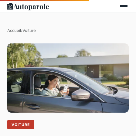
📰
Autoparole
Accueil
›
Voiture
VOITURE