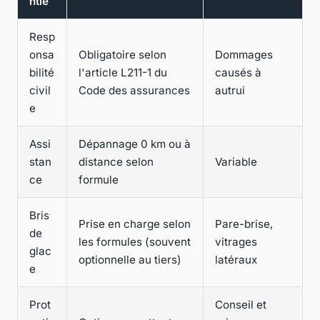
ntie
Resp
onsa
Obligatoire selon
Dommages
bilité
l'article L211-1 du
causés à
civil
Code des assurances
autrui
e
Assi
Dépannage 0 km ou à
stan
distance selon
Variable
ce
formule
Bris
Prise en charge selon
Pare-brise,
de
les formules (souvent
vitrages
glac
optionnelle au tiers)
latéraux
e
Prot
Conseil et