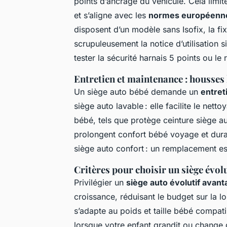
points d’ancrage du véhicule. Cela limit
et s’aligne avec les
normes européenne
disposent d’un modèle sans Isofix, la fix
scrupuleusement la notice d’utilisation si
tester la sécurité harnais 5 points ou le
Entretien et maintenance : housses 
Un siège auto bébé demande un
entret
siège auto lavable : elle facilite le net
bébé, tels que protège ceinture siège au
prolongent confort bébé voyage et durab
siège auto confort : un remplacement es
Critères pour choisir un siège évol
Privilégier un
siège auto évolutif avan
croissance, réduisant le budget sur la l
s’adapte au poids et taille bébé compati
lorsque votre enfant grandit ou change 