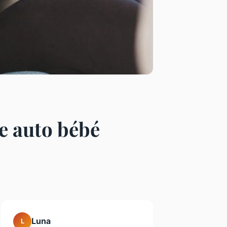
ge auto bébé
Luna
L