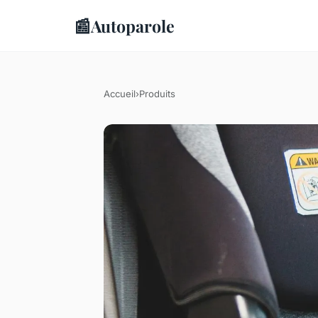
📰
Autoparole
Accueil
›
Produits