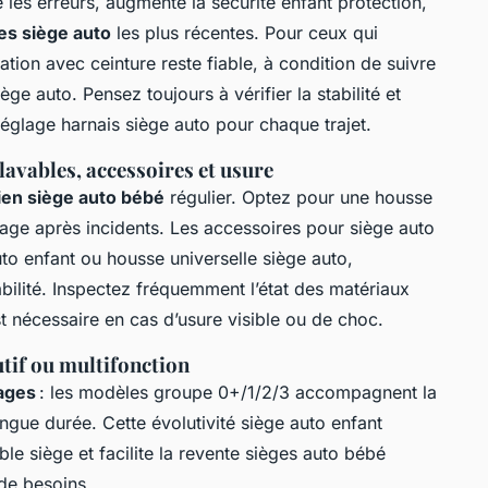
e les erreurs, augmente la sécurité enfant protection,
s siège auto
les plus récentes. Pour ceux qui
ation avec ceinture reste fiable, à condition de suivre
ège auto. Pensez toujours à vérifier la stabilité et
 réglage harnais siège auto pour chaque trajet.
lavables, accessoires et usure
ien siège auto bébé
régulier. Optez pour une housse
toyage après incidents. Les accessoires pour siège auto
to enfant ou housse universelle siège auto,
ilité. Inspectez fréquemment l’état des matériaux
t nécessaire en cas d’usure visible ou de choc.
utif ou multifonction
tages
: les modèles groupe 0+/1/2/3 accompagnent la
ongue durée. Cette évolutivité siège auto enfant
ble siège et facilite la revente sièges auto bébé
de besoins.